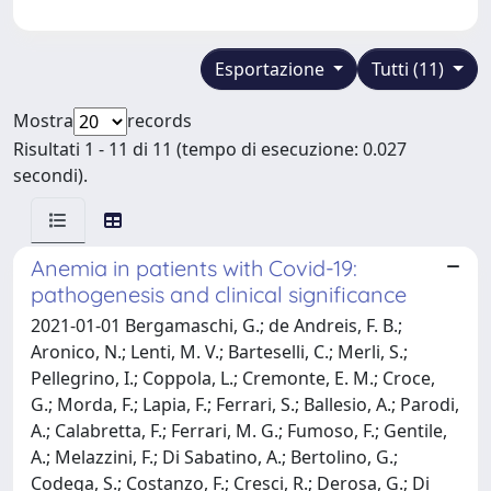
Esportazione
Tutti (11)
Mostra
records
Risultati 1 - 11 di 11 (tempo di esecuzione: 0.027
secondi).
Anemia in patients with Covid-19:
pathogenesis and clinical significance
2021-01-01 Bergamaschi, G.; de Andreis, F. B.;
Aronico, N.; Lenti, M. V.; Barteselli, C.; Merli, S.;
Pellegrino, I.; Coppola, L.; Cremonte, E. M.; Croce,
G.; Morda, F.; Lapia, F.; Ferrari, S.; Ballesio, A.; Parodi,
A.; Calabretta, F.; Ferrari, M. G.; Fumoso, F.; Gentile,
A.; Melazzini, F.; Di Sabatino, A.; Bertolino, G.;
Codega, S.; Costanzo, F.; Cresci, R.; Derosa, G.; Di