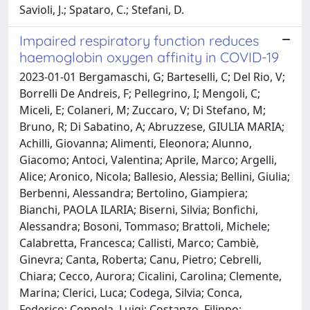
Savioli, J.; Spataro, C.; Stefani, D.
Impaired respiratory function reduces
haemoglobin oxygen affinity in COVID-19
2023-01-01 Bergamaschi, G; Barteselli, C; Del Rio, V;
Borrelli De Andreis, F; Pellegrino, I; Mengoli, C;
Miceli, E; Colaneri, M; Zuccaro, V; Di Stefano, M;
Bruno, R; Di Sabatino, A; Abruzzese, GIULIA MARIA;
Achilli, Giovanna; Alimenti, Eleonora; Alunno,
Giacomo; Antoci, Valentina; Aprile, Marco; Argelli,
Alice; Aronico, Nicola; Ballesio, Alessia; Bellini, Giulia;
Berbenni, Alessandra; Bertolino, Giampiera;
Bianchi, PAOLA ILARIA; Biserni, Silvia; Bonfichi,
Alessandra; Bosoni, Tommaso; Brattoli, Michele;
Calabretta, Francesca; Callisti, Marco; Cambiè,
Ginevra; Canta, Roberta; Canu, Pietro; Cebrelli,
Chiara; Cecco, Aurora; Cicalini, Carolina; Clemente,
Marina; Clerici, Luca; Codega, Silvia; Conca,
Federico; Coppola, Luigi; Costanzo, Filippo;