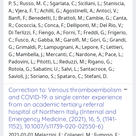
P. S.; Russo, M. C.; Sgarlata, C.; Siciliani, L.; Staniscia,
A.; Vjera, F. T.; Achilli, G.; Agostinelli, A.; Antoci, V.;
Banfi, F.; Benedetti, I.; Brattoli, M.; Cambie, G.; Canta,
R.; Cococcia, S.; Conca, F.; Delliponti, M.; Del Rio, V.;
Di Terlizzi, F.; Fiengo, A.; Forni, T.; Freddi, G.; Frigerio,
C.; Fusco, A.; Gabba, M.; Garolfi, M.; Gori, G.; Grandi,
G.; Grimaldi, P.; Lampugnani, A.; Lepore, F.; Lettieri,
G.; Mambella, J.; Mercanti, C.; Nardone, A.; Pace, L.;
Padovini, L.; Pitotti, L.; Reduzzi, M.; Rigano, G.;
Rotola, G.; Sabatini, U.; Salvi, L.; Santacroce, G.;
Savioli, J.; Soriano, S.; Spataro, C.; Stefani, D.
Correction to: Venous thromboembolism
and COVID-19: a single center experience
from an academic tertiary referral
hospital of Northern Italy (Internal and
Emergency Medicine, (2021), 16, 5, (1141-
1152), 10.1007/s11739-020-02550-6)
2021-01-01 Melazzini, F.; Colaneri, M.; Fumoso, F.;