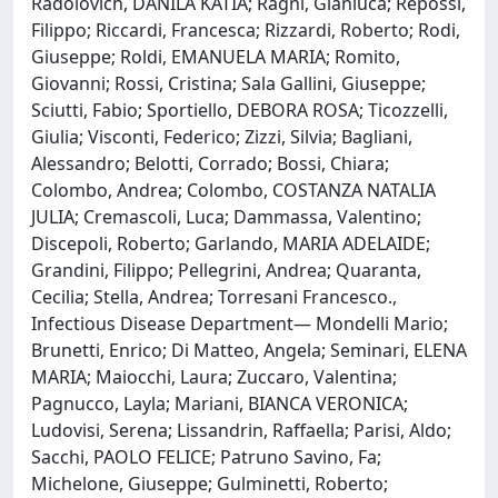
Radolovich, DANILA KATIA; Ragni, Gianluca; Repossi,
Filippo; Riccardi, Francesca; Rizzardi, Roberto; Rodi,
Giuseppe; Roldi, EMANUELA MARIA; Romito,
Giovanni; Rossi, Cristina; Sala Gallini, Giuseppe;
Sciutti, Fabio; Sportiello, DEBORA ROSA; Ticozzelli,
Giulia; Visconti, Federico; Zizzi, Silvia; Bagliani,
Alessandro; Belotti, Corrado; Bossi, Chiara;
Colombo, Andrea; Colombo, COSTANZA NATALIA
JULIA; Cremascoli, Luca; Dammassa, Valentino;
Discepoli, Roberto; Garlando, MARIA ADELAIDE;
Grandini, Filippo; Pellegrini, Andrea; Quaranta,
Cecilia; Stella, Andrea; Torresani Francesco.,
Infectious Disease Department— Mondelli Mario;
Brunetti, Enrico; Di Matteo, Angela; Seminari, ELENA
MARIA; Maiocchi, Laura; Zuccaro, Valentina;
Pagnucco, Layla; Mariani, BIANCA VERONICA;
Ludovisi, Serena; Lissandrin, Raffaella; Parisi, Aldo;
Sacchi, PAOLO FELICE; Patruno Savino, Fa;
Michelone, Giuseppe; Gulminetti, Roberto;