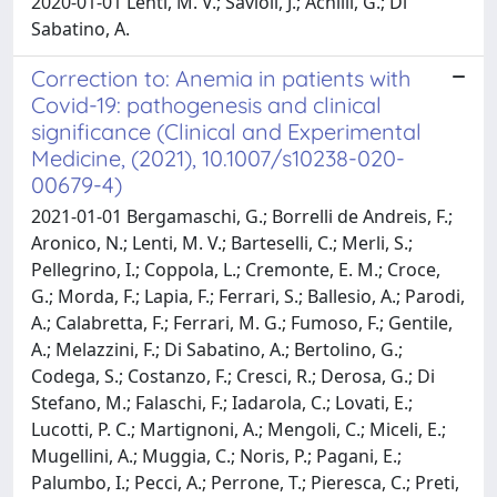
2020-01-01 Lenti, M. V.; Savioli, J.; Achilli, G.; Di
Sabatino, A.
Correction to: Anemia in patients with
Covid-19: pathogenesis and clinical
significance (Clinical and Experimental
Medicine, (2021), 10.1007/s10238-020-
00679-4)
2021-01-01 Bergamaschi, G.; Borrelli de Andreis, F.;
Aronico, N.; Lenti, M. V.; Barteselli, C.; Merli, S.;
Pellegrino, I.; Coppola, L.; Cremonte, E. M.; Croce,
G.; Morda, F.; Lapia, F.; Ferrari, S.; Ballesio, A.; Parodi,
A.; Calabretta, F.; Ferrari, M. G.; Fumoso, F.; Gentile,
A.; Melazzini, F.; Di Sabatino, A.; Bertolino, G.;
Codega, S.; Costanzo, F.; Cresci, R.; Derosa, G.; Di
Stefano, M.; Falaschi, F.; Iadarola, C.; Lovati, E.;
Lucotti, P. C.; Martignoni, A.; Mengoli, C.; Miceli, E.;
Mugellini, A.; Muggia, C.; Noris, P.; Pagani, E.;
Palumbo, I.; Pecci, A.; Perrone, T.; Pieresca, C.; Preti,