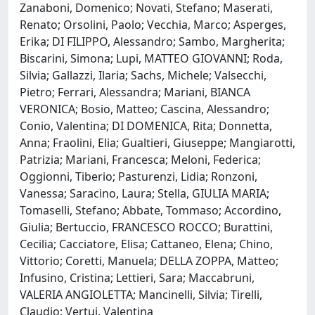
Zanaboni, Domenico; Novati, Stefano; Maserati,
Renato; Orsolini, Paolo; Vecchia, Marco; Asperges,
Erika; DI FILIPPO, Alessandro; Sambo, Margherita;
Biscarini, Simona; Lupi, MATTEO GIOVANNI; Roda,
Silvia; Gallazzi, Ilaria; Sachs, Michele; Valsecchi,
Pietro; Ferrari, Alessandra; Mariani, BIANCA
VERONICA; Bosio, Matteo; Cascina, Alessandro;
Conio, Valentina; DI DOMENICA, Rita; Donnetta,
Anna; Fraolini, Elia; Gualtieri, Giuseppe; Mangiarotti,
Patrizia; Mariani, Francesca; Meloni, Federica;
Oggionni, Tiberio; Pasturenzi, Lidia; Ronzoni,
Vanessa; Saracino, Laura; Stella, GIULIA MARIA;
Tomaselli, Stefano; Abbate, Tommaso; Accordino,
Giulia; Bertuccio, FRANCESCO ROCCO; Burattini,
Cecilia; Cacciatore, Elisa; Cattaneo, Elena; Chino,
Vittorio; Coretti, Manuela; DELLA ZOPPA, Matteo;
Infusino, Cristina; Lettieri, Sara; Maccabruni,
VALERIA ANGIOLETTA; Mancinelli, Silvia; Tirelli,
Claudio; Vertui, Valentina