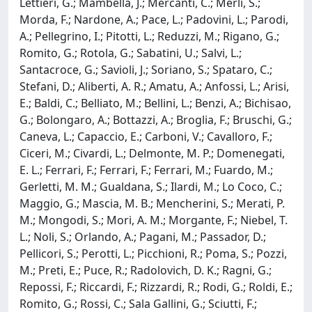
Lettieri, G.; Mambella, J.; Mercanti, C.; Merli, S.;
Morda, F.; Nardone, A.; Pace, L.; Padovini, L.; Parodi,
A.; Pellegrino, I.; Pitotti, L.; Reduzzi, M.; Rigano, G.;
Romito, G.; Rotola, G.; Sabatini, U.; Salvi, L.;
Santacroce, G.; Savioli, J.; Soriano, S.; Spataro, C.;
Stefani, D.; Aliberti, A. R.; Amatu, A.; Anfossi, L.; Arisi,
E.; Baldi, C.; Belliato, M.; Bellini, L.; Benzi, A.; Bichisao,
G.; Bolongaro, A.; Bottazzi, A.; Broglia, F.; Bruschi, G.;
Caneva, L.; Capaccio, E.; Carboni, V.; Cavalloro, F.;
Ciceri, M.; Civardi, L.; Delmonte, M. P.; Domenegati,
E. L.; Ferrari, F.; Ferrari, F.; Ferrari, M.; Fuardo, M.;
Gerletti, M. M.; Gualdana, S.; Ilardi, M.; Lo Coco, C.;
Maggio, G.; Mascia, M. B.; Mencherini, S.; Merati, P.
M.; Mongodi, S.; Mori, A. M.; Morgante, F.; Niebel, T.
L.; Noli, S.; Orlando, A.; Pagani, M.; Passador, D.;
Pellicori, S.; Perotti, L.; Picchioni, R.; Poma, S.; Pozzi,
M.; Preti, E.; Puce, R.; Radolovich, D. K.; Ragni, G.;
Repossi, F.; Riccardi, F.; Rizzardi, R.; Rodi, G.; Roldi, E.;
Romito, G.; Rossi, C.; Sala Gallini, G.; Sciutti, F.;