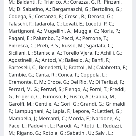
M.; Baldanti, F.; Triarico, A.; Corazza, G. R.; Pinzani,
M.; Di Sabatino, A.; Bergamaschi, G.; Bertolino, G.;
Codega, S.; Costanzo, F.; Cresci, R.; Derosa, G.;
Falaschi, F.; Iadarola, C.; Lovati, E.; Lucotti, P. C.;
Martignoni, A.; Mugellini, A.; Muggia, C.; Noris, P.;
Pagani, E.; Palumbo, I.; Pecci, A.; Perrone, T.;
Pieresca, C.; Preti, P. S.; Russo, M.; Sgarlata, C.;
Siciliani, L.; Staniscia, A.; Torello Vjera, F.; Achilli, G.;
Agostinelli, A.; Antoci, V.; Ballesio, A.; Banfi, F.;
Barteselli, C.; Benedetti, I.; Brattoli, M.; Calabretta, F.;
Cambie, G.; Canta, R.; Conca, F.; Coppola, L.;
Cremonte, E. M.; Croce, G.; Del Rio, V.; Di Terlizzi, F.;
Ferrari, M. G.; Ferrari, S.; Fiengo, A.; Forni, T.; Freddi,
G.; Frigerio, C.; Fumoso, F.; Fusco, A.; Gabba, M.;
Garolfi, M.; Gentile, A.; Gori, G.; Grandi, G.; Grimaldi,
P.; Lampugnani, A.; Lapia, F.; Lepore, F.; Lettieri, G.;
Mambella, J.; Mercanti, C.; Morda, F.; Nardone, A.;
Pace, L.; Padovini, L.; Parodi, A.; Pitotti, L.; Reduzzi,
M.; Rigano, G.; Rotola, G.; Sabatini, U.; Salvi, L.;