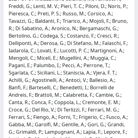
Freddi, G.; Lenti, M. V.; Pieri, T. C.; Piloni, D.; Noris, P.;
Pieresca, C.; Preti, P. S.; Russo, M.; Corsico, A.;
Tavazzi, G.; Baldanti, F.; Triarico, A.; Mojoli, F.; Bruno,
R.; Di Sabatino, A.; Aronico, N.; Bergamaschi, G.;
Bertolino, G.; Codega, S.; Costanzo, F.; Cresci, R.;
Delliponti, A.; Derosa, G.; Di Stefano, M.; Falaschi, F.;
Iadarola, C.; Lovati, E.; Lucotti, P. C.; Martignoni, A.;
Mengoli, C.; Miceli, E.; Mugellini, A.; Muggia, C.;
Pagani, E.; Palumbo, I.; Pecci, A.; Perrone, T.;
Sgarlata, C.; Siciliani, L.; Staniscia, A.; Vjera, F. T.;
Achilli, G.; Agostinelli, A.; Antoci, V.; Ballesio, A.;
Banfi, F.; Barteselli, C.; Benedetti, I.; Borrelli de
Andreis, F.; Brattoli, M.; Calabretta, F.; Cambie, G.;
Canta, R.; Conca, F.; Coppola, L.; Cremonte, E. M.;
Croce, G.; Del Rio, V.; Di Terlizzi, F.; Ferrari, M. G.;
Ferrari, S.; Fiengo, A.; Forni, T.; Frigerio, C.; Fusco, A.;
Gabba, M.; Garolfi, M.; Gentile, A.; Gori, G.; Grandi,
G.; Grimaldi, P.; Lampugnani, A.; Lapia, F.; Lepore, F.;