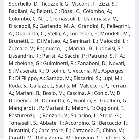
Sportiello, D.; Ticozzelli, G.; Visconti, F.; Zizzi, S.;
Bagliani, A.; Belotti, C.; Bossi, C.; Colombo, A.;
Colombo, C. N. J.; Cremascoli, L.; Dammassa, V.;
Discepoli, R.; Garlando, M. A.; Grandini, F.; Pellegrini,
A.; Quaranta, C.; Stella, A.; Torresani, F.; Mondelli, M.;
Brunetti, E.; Di Matteo, A.; Seminari, E.; Maiocchi, L.;
Zuccaro, V.; Pagnucco, L.; Mariani, B.; Ludovisi, S.;
Lissandrin, R.; Parisi, A.; Sacchi, P.; Patruno, S. F. A.;
Michelone, G.; Gulminetti, R.; Zanaboni, D.; Novati,
S.; Maserati, R.; Orsolini, P.; Vecchia, M.; Asperges,
E.; Di Filippo, A.; Sambo, M.; Biscarini, S.; Lupi, M.;
Roda, S.; Gallazzi, I.; Sachs, M.; Valsecchi, P.; Ferrari,
A.; Mariani, B.; Bosio, M.; Cascina, A.; Conio, V.; Di
Domenica, R.; Donnetta, A.; Fraolini, E.; Gualtieri, G.;
Mangiarotti, P.; Mariani, F.; Meloni, F.; Oggionni, T.;
Pasturenzi, L.; Ronzoni, V.; Saracino, L.; Stella, G.;
Tomaselli, S.; Abbate, T.; Accordino, G.; Bertuccio, F.;
Burattini, C.; Cacciatore, E.; Cattaneo, E.; Chino, V.;
Coretti, M.; Della Zoppa, M.; Infusino, C.; Lettieri, S.;