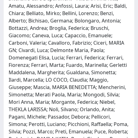
Amatu, Alessandro; Anfossi, Laura; Arisi, Eric; Baldi,
Chiara; Belliato, Mirko; Bellini, Lorenzo; Benzi,
Alberto; Bichisao, Germana; Bolongaro, Antonia;
Bottazzi, Andrea; Broglia, Federica; Bruschi,
Giacomo; Caneva, Luca; Capaccio, Emanuele;
Carboni, Valeria; Cavalloro, Fabrizio; Ciceri, MARIA
GN; Civardi, Luca; Delmonte Maria, Paola;
Domenegati Elisa, Lucia; Ferrari, Federica; Ferrari,
Fiorenza; Ferrari, Marta; Fuardo, Marinella; Gerletti
Maddalena, Margherita; Gualdana, Simonetta;
Ilardi, Marcella; LO COCO, Claudia; Maggio,
Giuseppe; Mascia, MARIA BENEDETTA; Mencherini,
Simonetta; Merati Paola, Maria; Mongodi, Silvia;
Mori Anna, Maria; Morgante, Federica; Niebel,
THEKLA LARISSA; Noli, Silvano; Orlando, Anita;
Pagani, Michele; Passador, Debora; Pellicori,
Simona; Perotti, Luciano; Picchioni, Raffaella; Poma,
Silvia; Pozzi, Marco; Preti, Emanuela; Puce, Roberta;