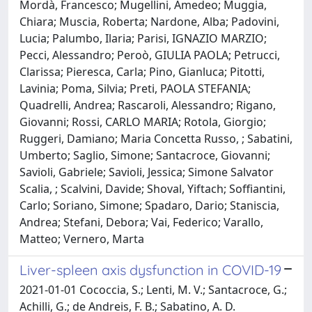
Mordà, Francesco; Mugellini, Amedeo; Muggia,
Chiara; Muscia, Roberta; Nardone, Alba; Padovini,
Lucia; Palumbo, Ilaria; Parisi, IGNAZIO MARZIO;
Pecci, Alessandro; Peroò, GIULIA PAOLA; Petrucci,
Clarissa; Pieresca, Carla; Pino, Gianluca; Pitotti,
Lavinia; Poma, Silvia; Preti, PAOLA STEFANIA;
Quadrelli, Andrea; Rascaroli, Alessandro; Rigano,
Giovanni; Rossi, CARLO MARIA; Rotola, Giorgio;
Ruggeri, Damiano; Maria Concetta Russo, ; Sabatini,
Umberto; Saglio, Simone; Santacroce, Giovanni;
Savioli, Gabriele; Savioli, Jessica; Simone Salvator
Scalia, ; Scalvini, Davide; Shoval, Yiftach; Soffiantini,
Carlo; Soriano, Simone; Spadaro, Dario; Staniscia,
Andrea; Stefani, Debora; Vai, Federico; Varallo,
Matteo; Vernero, Marta
Liver-spleen axis dysfunction in COVID-19
2021-01-01 Cococcia, S.; Lenti, M. V.; Santacroce, G.;
Achilli, G.; de Andreis, F. B.; Sabatino, A. D.