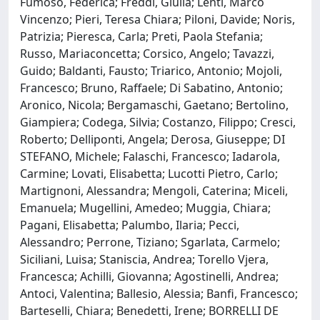
Fumoso, Federica; Freddi, Giulia; Lenti, Marco
Vincenzo; Pieri, Teresa Chiara; Piloni, Davide; Noris,
Patrizia; Pieresca, Carla; Preti, Paola Stefania;
Russo, Mariaconcetta; Corsico, Angelo; Tavazzi,
Guido; Baldanti, Fausto; Triarico, Antonio; Mojoli,
Francesco; Bruno, Raffaele; Di Sabatino, Antonio;
Aronico, Nicola; Bergamaschi, Gaetano; Bertolino,
Giampiera; Codega, Silvia; Costanzo, Filippo; Cresci,
Roberto; Delliponti, Angela; Derosa, Giuseppe; DI
STEFANO, Michele; Falaschi, Francesco; Iadarola,
Carmine; Lovati, Elisabetta; Lucotti Pietro, Carlo;
Martignoni, Alessandra; Mengoli, Caterina; Miceli,
Emanuela; Mugellini, Amedeo; Muggia, Chiara;
Pagani, Elisabetta; Palumbo, Ilaria; Pecci,
Alessandro; Perrone, Tiziano; Sgarlata, Carmelo;
Siciliani, Luisa; Staniscia, Andrea; Torello Vjera,
Francesca; Achilli, Giovanna; Agostinelli, Andrea;
Antoci, Valentina; Ballesio, Alessia; Banfi, Francesco;
Barteselli, Chiara; Benedetti, Irene; BORRELLI DE