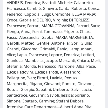
ANDREIS, Federica; Brattoli, Michele; Calabretta,
Francesca; Cambiè, Ginevra; Canta, Roberta; Conca,
Federico; Coppola, Luigi; Cremonte, ELISA MARIA;
Croce, Gabriele; DEL RIO, Virginia; DI TERLIZZI,
Francesco; Ferrari, MARIA GIOVANNA; Ferrari, Sara;
Fiengo, Anna; Forni, Tommaso; Frigerio, Chiara;
Fusco, Alessandra; Gabba, MARIA MARGHERITA;
Garolfi, Matteo; Gentile, Antonella; Gori, Giulia;
Grandi, Giacomo; Grimaldi, Paolo; Lampugnani,
Alice; Lapia, Francesco; Lepore, Federica; Lettieri,
Gianluca; Mambella, Jacopo; Mercanti, Chiara; Merli,
Stefania; Mordà, Francesco; Nardone, Alba; Pace,
Luca; Padovini, Lucia; Parodi, Alessandro;
Pellegrino, Ivan; Pitotti, Lavinia; Reduzzi,
Margherita; Rigano, Giovanni; Romito, Giovanni;
Rotola, Giorgio; Sabatini, Umberto; Salvi, Lucia;
Santacroce, Giovanni; Savioli, Jessica; Soriano,
Simone; Spataro, Carmine; Stefani Debora.,
Intensive Care Department—Aliberti Anna Rita;