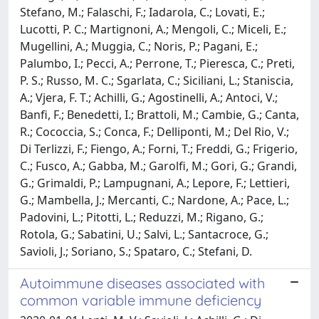
Stefano, M.; Falaschi, F.; Iadarola, C.; Lovati, E.;
Lucotti, P. C.; Martignoni, A.; Mengoli, C.; Miceli, E.;
Mugellini, A.; Muggia, C.; Noris, P.; Pagani, E.;
Palumbo, I.; Pecci, A.; Perrone, T.; Pieresca, C.; Preti,
P. S.; Russo, M. C.; Sgarlata, C.; Siciliani, L.; Staniscia,
A.; Vjera, F. T.; Achilli, G.; Agostinelli, A.; Antoci, V.;
Banfi, F.; Benedetti, I.; Brattoli, M.; Cambie, G.; Canta,
R.; Cococcia, S.; Conca, F.; Delliponti, M.; Del Rio, V.;
Di Terlizzi, F.; Fiengo, A.; Forni, T.; Freddi, G.; Frigerio,
C.; Fusco, A.; Gabba, M.; Garolfi, M.; Gori, G.; Grandi,
G.; Grimaldi, P.; Lampugnani, A.; Lepore, F.; Lettieri,
G.; Mambella, J.; Mercanti, C.; Nardone, A.; Pace, L.;
Padovini, L.; Pitotti, L.; Reduzzi, M.; Rigano, G.;
Rotola, G.; Sabatini, U.; Salvi, L.; Santacroce, G.;
Savioli, J.; Soriano, S.; Spataro, C.; Stefani, D.
Autoimmune diseases associated with
common variable immune deficiency