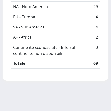
NA - Nord America
29
EU - Europa
4
SA - Sud America
4
AF - Africa
2
Continente sconosciuto - Info sul
0
continente non disponibili
Totale
69
Powered by
IRIS
-
about IRIS
-
Utilizzo dei cookie
Copyright © 2026