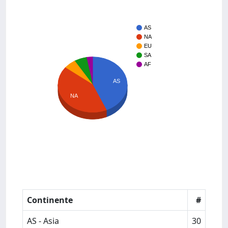
AS
NA
EU
SA
AF
AS
NA
Continente
#
AS - Asia
30