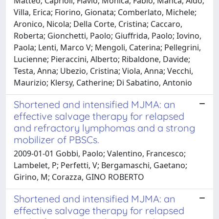
Matteo; Caprioli, Flavio; Monica, Fabio; Manca, Aldo;
Villa, Erica; Fiorino, Gionata; Comberlato, Michele;
Aronico, Nicola; Della Corte, Cristina; Caccaro,
Roberta; Gionchetti, Paolo; Giuffrida, Paolo; Iovino,
Paola; Lenti, Marco V; Mengoli, Caterina; Pellegrini,
Lucienne; Pieraccini, Alberto; Ribaldone, Davide;
Testa, Anna; Ubezio, Cristina; Viola, Anna; Vecchi,
Maurizio; Klersy, Catherine; Di Sabatino, Antonio
Shortened and intensified MJMA: an
effective salvage therapy for relapsed
and refractory lymphomas and a strong
mobilizer of PBSCs.
2009-01-01 Gobbi, Paolo; Valentino, Francesco;
Lambelet, P; Perfetti, V; Bergamaschi, Gaetano;
Girino, M; Corazza, GINO ROBERTO
Shortened and intensified MJMA: an
effective salvage therapy for relapsed