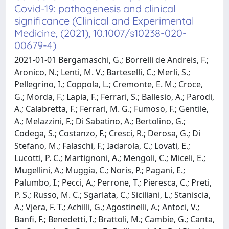
Covid-19: pathogenesis and clinical
significance (Clinical and Experimental
Medicine, (2021), 10.1007/s10238-020-
00679-4)
2021-01-01 Bergamaschi, G.; Borrelli de Andreis, F.;
Aronico, N.; Lenti, M. V.; Barteselli, C.; Merli, S.;
Pellegrino, I.; Coppola, L.; Cremonte, E. M.; Croce,
G.; Morda, F.; Lapia, F.; Ferrari, S.; Ballesio, A.; Parodi,
A.; Calabretta, F.; Ferrari, M. G.; Fumoso, F.; Gentile,
A.; Melazzini, F.; Di Sabatino, A.; Bertolino, G.;
Codega, S.; Costanzo, F.; Cresci, R.; Derosa, G.; Di
Stefano, M.; Falaschi, F.; Iadarola, C.; Lovati, E.;
Lucotti, P. C.; Martignoni, A.; Mengoli, C.; Miceli, E.;
Mugellini, A.; Muggia, C.; Noris, P.; Pagani, E.;
Palumbo, I.; Pecci, A.; Perrone, T.; Pieresca, C.; Preti,
P. S.; Russo, M. C.; Sgarlata, C.; Siciliani, L.; Staniscia,
A.; Vjera, F. T.; Achilli, G.; Agostinelli, A.; Antoci, V.;
Banfi, F.; Benedetti, I.; Brattoli, M.; Cambie, G.; Canta,