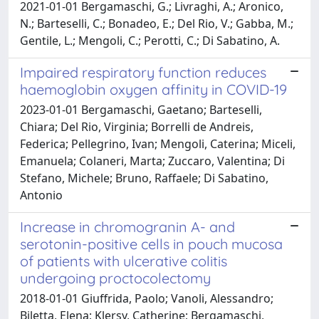
2021-01-01 Bergamaschi, G.; Livraghi, A.; Aronico,
N.; Barteselli, C.; Bonadeo, E.; Del Rio, V.; Gabba, M.;
Gentile, L.; Mengoli, C.; Perotti, C.; Di Sabatino, A.
Impaired respiratory function reduces
haemoglobin oxygen affinity in COVID-19
2023-01-01 Bergamaschi, Gaetano; Barteselli,
Chiara; Del Rio, Virginia; Borrelli de Andreis,
Federica; Pellegrino, Ivan; Mengoli, Caterina; Miceli,
Emanuela; Colaneri, Marta; Zuccaro, Valentina; Di
Stefano, Michele; Bruno, Raffaele; Di Sabatino,
Antonio
Increase in chromogranin A- and
serotonin-positive cells in pouch mucosa
of patients with ulcerative colitis
undergoing proctocolectomy
2018-01-01 Giuffrida, Paolo; Vanoli, Alessandro;
Biletta, Elena; Klersy, Catherine; Bergamaschi,