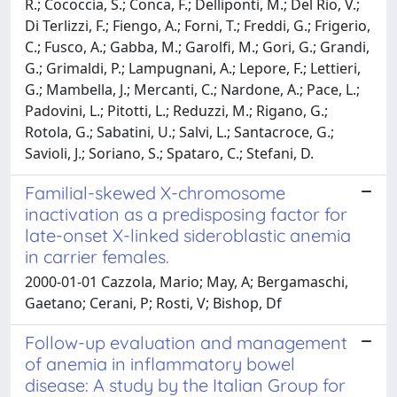
R.; Cococcia, S.; Conca, F.; Delliponti, M.; Del Rio, V.;
Di Terlizzi, F.; Fiengo, A.; Forni, T.; Freddi, G.; Frigerio,
C.; Fusco, A.; Gabba, M.; Garolfi, M.; Gori, G.; Grandi,
G.; Grimaldi, P.; Lampugnani, A.; Lepore, F.; Lettieri,
G.; Mambella, J.; Mercanti, C.; Nardone, A.; Pace, L.;
Padovini, L.; Pitotti, L.; Reduzzi, M.; Rigano, G.;
Rotola, G.; Sabatini, U.; Salvi, L.; Santacroce, G.;
Savioli, J.; Soriano, S.; Spataro, C.; Stefani, D.
Familial-skewed X-chromosome
inactivation as a predisposing factor for
late-onset X-linked sideroblastic anemia
in carrier females.
2000-01-01 Cazzola, Mario; May, A; Bergamaschi,
Gaetano; Cerani, P; Rosti, V; Bishop, Df
Follow-up evaluation and management
of anemia in inflammatory bowel
disease: A study by the Italian Group for