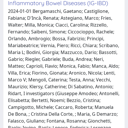
Inflammatory Bowel Diseases (IG-IBD)
2024-01-01 Bergamaschi, Gaetano; Castiglione,
Fabiana; D'Incà, Renata; Astegiano, Marco; Fries,
Walter; Milla, Monica; Ciacci, Carolina; Rizzello,
Fernando; Saibeni, Simone; Ciccocioppo, Rachele;
Orlando, Ambrogio; Bossa, Fabrizio; Principi,
Mariabeatrice; Vernia, Piero; Ricci, Chiara; Scribano,
Maria L; Bodini, Giorgia; Mazzucco, Dario; Bassotti,
Gabrio; Riegler, Gabriele; Buda, Andrea; Neri,
Matteo; Caprioli, Flavio; Monica, Fabio; Manca, Aldo;
Villa, Erica; Fiorino, Gionata; Aronico, Nicola; Lenti,
Marco V; Mengoli, Caterina; Testa, Anna; Vecchi,
Maurizio; Klersy, Catherine; Di Sabatino, Antonio;
Ridart, I investigators (Giuseppe Amodeo; Antonelli,
Elisabetta; Bertetti, Noemi; Bezzio, Cristina;
Campigotto, Michele; Caccaro, Roberta; Manuela
De Bona, ; Cristina Della Corte, ; Maria, G Demarzo;
Falasco, Giuliano; Fontana, Rosanna; Gionchetti,
Paolo; Iovino, Paola; Lepore, Federica; Lorenzon,