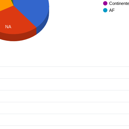
Continent
AF
NA