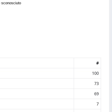
e sconosciuto
#
100
73
69
7