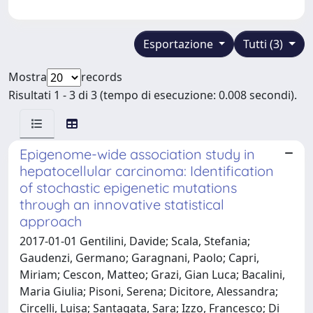
Esportazione
Tutti (3)
Mostra
records
Risultati 1 - 3 di 3 (tempo di esecuzione: 0.008 secondi).
Epigenome-wide association study in
hepatocellular carcinoma: Identification
of stochastic epigenetic mutations
through an innovative statistical
approach
2017-01-01 Gentilini, Davide; Scala, Stefania;
Gaudenzi, Germano; Garagnani, Paolo; Capri,
Miriam; Cescon, Matteo; Grazi, Gian Luca; Bacalini,
Maria Giulia; Pisoni, Serena; Dicitore, Alessandra;
Circelli, Luisa; Santagata, Sara; Izzo, Francesco; Di