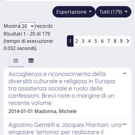
Esportazione
Tutti (179)
Mostra
records
Risultati 1 - 20 di 179
(tempo di esecuzione:
1
2
3
4
5
6
7
8
9
0.032 secondi).
Accoglienza e riconoscimento della
diversità culturale e religiosa in Europa:
tra assistenza sociale e ruolo delle
confessioni. Brevi note a margine di un
recente volume
2014-01-01 Madonna, Michele
Agostino Gemelli e Jacques Maritain: una
singolare ‘sintonia’ per realizzare il