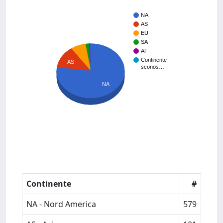
NA
AS
EU
SA
AF
Continente
AS
sconos…
NA
Continente
#
NA - Nord America
579