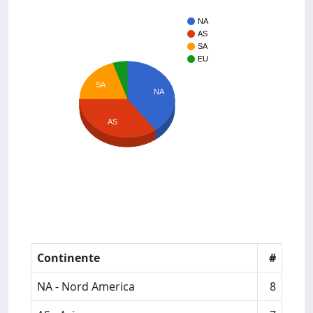
NA
AS
SA
EU
SA
NA
AS
Continente
#
NA - Nord America
8