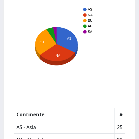
AS
NA
EU
AF
SA
AS
EU
NA
Continente
#
AS - Asia
25