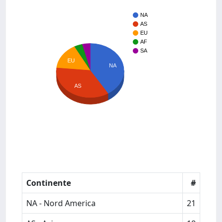
NA
AS
EU
AF
SA
EU
NA
AS
Continente
#
NA - Nord America
21