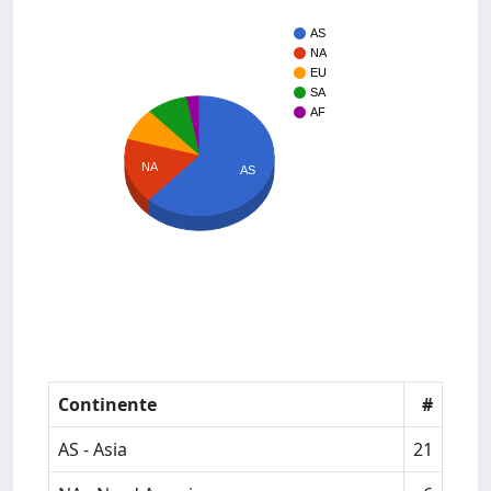
AS
NA
EU
SA
AF
NA
AS
Continente
#
AS - Asia
21