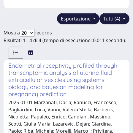
Esportazione
Tutti (4)
Mostra
records
Risultati 1 - 4 di 4 (tempo di esecuzione: 0.011 secondi).
Endometrial receptivity profiled through
transcriptomic analysis of uterine fluid
extracellular vesicles using systems
biology and bayesian modeling for
pregnancy prediction
2025-01-01 Marzanati, Daria; Ranucci, Francesco;
Pagliardini, Luca; Vanni, Valeria Stella; Barberis,
Nicoletta; Papaleo, Enrico; Candiani, Massimo;
Scotti, Giulia Maria; Lazarevic, Dejan; Giardina,
Paolo; Riba, Michela; Morelli, Marco J; Privitera,