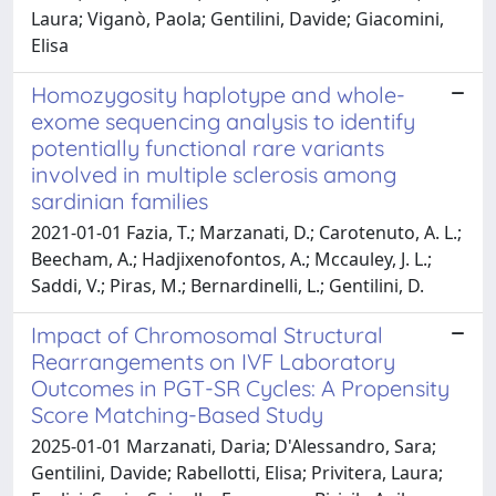
Laura; Viganò, Paola; Gentilini, Davide; Giacomini,
Elisa
Homozygosity haplotype and whole-
exome sequencing analysis to identify
potentially functional rare variants
involved in multiple sclerosis among
sardinian families
2021-01-01 Fazia, T.; Marzanati, D.; Carotenuto, A. L.;
Beecham, A.; Hadjixenofontos, A.; Mccauley, J. L.;
Saddi, V.; Piras, M.; Bernardinelli, L.; Gentilini, D.
Impact of Chromosomal Structural
Rearrangements on IVF Laboratory
Outcomes in PGT-SR Cycles: A Propensity
Score Matching-Based Study
2025-01-01 Marzanati, Daria; D'Alessandro, Sara;
Gentilini, Davide; Rabellotti, Elisa; Privitera, Laura;