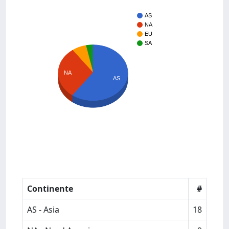
AS
NA
EU
SA
NA
AS
Continente
#
AS - Asia
18