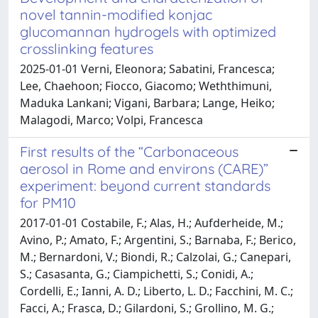
novel tannin-modified konjac
glucomannan hydrogels with optimized
crosslinking features
2025-01-01 Verni, Eleonora; Sabatini, Francesca;
Lee, Chaehoon; Fiocco, Giacomo; Weththimuni,
Maduka Lankani; Vigani, Barbara; Lange, Heiko;
Malagodi, Marco; Volpi, Francesca
First results of the “Carbonaceous
aerosol in Rome and environs (CARE)”
experiment: beyond current standards
for PM10
2017-01-01 Costabile, F.; Alas, H.; Aufderheide, M.;
Avino, P.; Amato, F.; Argentini, S.; Barnaba, F.; Berico,
M.; Bernardoni, V.; Biondi, R.; Calzolai, G.; Canepari,
S.; Casasanta, G.; Ciampichetti, S.; Conidi, A.;
Cordelli, E.; Ianni, A. D.; Liberto, L. D.; Facchini, M. C.;
Facci, A.; Frasca, D.; Gilardoni, S.; Grollino, M. G.;