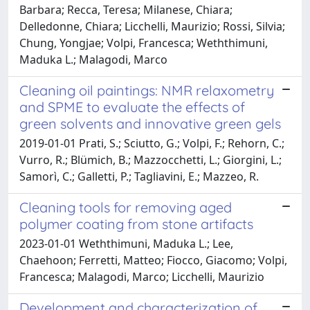
Barbara; Recca, Teresa; Milanese, Chiara;
Delledonne, Chiara; Licchelli, Maurizio; Rossi, Silvia;
Chung, Yongjae; Volpi, Francesca; Weththimuni,
Maduka L.; Malagodi, Marco
Cleaning oil paintings: NMR relaxometry
and SPME to evaluate the effects of
green solvents and innovative green gels
2019-01-01 Prati, S.; Sciutto, G.; Volpi, F.; Rehorn, C.;
Vurro, R.; Blümich, B.; Mazzocchetti, L.; Giorgini, L.;
Samorì, C.; Galletti, P.; Tagliavini, E.; Mazzeo, R.
Cleaning tools for removing aged
polymer coating from stone artifacts
2023-01-01 Weththimuni, Maduka L.; Lee,
Chaehoon; Ferretti, Matteo; Fiocco, Giacomo; Volpi,
Francesca; Malagodi, Marco; Licchelli, Maurizio
Development and characterization of