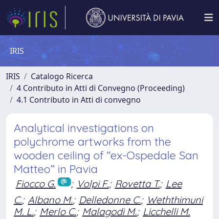
IRIS
IRIS
Catalogo Ricerca
4 Contributo in Atti di Convegno (Proceeding)
4.1 Contributo in Atti di convegno
Analytical investigations on
polychrome artworks from the
wooden ceiling of “ex-Ospedale San
Matteo” in Pavia
Fiocco G.
;
Volpi F.
;
Rovetta T.
;
Lee
C.
;
Albano M.
;
Delledonne C.
;
Weththimuni
M. L.
;
Merlo C.
;
Malagodi M.
;
Licchelli M.