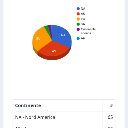
NA
AS
EU
SA
Continente
sconos…
NA
AF
EU
AS
Continente
#
NA - Nord America
65