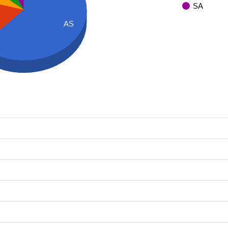
SA
AS