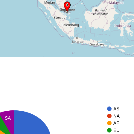
AS
NA
SA
U
AF
EU