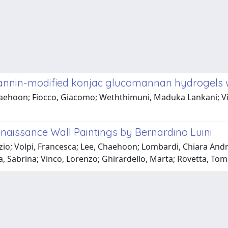
annin-modified konjac glucomannan hydrogels wi
Chaehoon; Fiocco, Giacomo; Weththimuni, Maduka Lankani; Vi
enaissance Wall Paintings by Bernardino Luini
zio; Volpi, Francesca; Lee, Chaehoon; Lombardi, Chiara Andr
mela, Sabrina; Vinco, Lorenzo; Ghirardello, Marta; Rovetta,