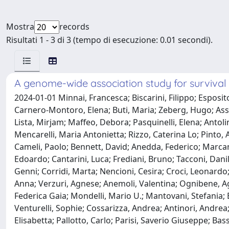
Mostra
records
Risultati 1 - 3 di 3 (tempo di esecuzione: 0.01 secondi).
A genome-wide association study for survival 
2024-01-01 Minnai, Francesca; Biscarini, Filippo; Espos
Carnero-Montoro, Elena; Buti, Maria; Zeberg, Hugo; Assel
Lista, Mirjam; Maffeo, Debora; Pasquinelli, Elena; Antolin
Mencarelli, Maria Antonietta; Rizzo, Caterina Lo; Pinto,
Cameli, Paolo; Bennett, David; Anedda, Federico; Marcant
Edoardo; Cantarini, Luca; Frediani, Bruno; Tacconi, Danilo; 
Genni; Corridi, Marta; Nencioni, Cesira; Croci, Leonardo; 
Anna; Verzuri, Agnese; Anemoli, Valentina; Ognibene, Ag
Federica Gaia; Mondelli, Mario U.; Mantovani, Stefania; 
Venturelli, Sophie; Cossarizza, Andrea; Antinori, Andrea;
Elisabetta; Pallotto, Carlo; Parisi, Saverio Giuseppe; Ba