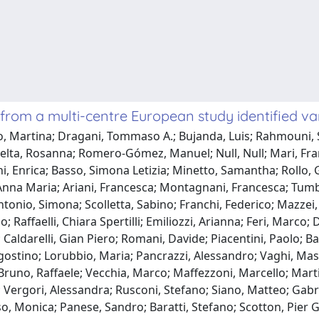
from a multi-centre European study identified var
ito, Martina; Dragani, Tommaso A.; Bujanda, Luis; Rahmouni,
ta, Rosanna; Romero-Gómez, Manuel; Null, Null; Mari, France
i, Enrica; Basso, Simona Letizia; Minetto, Samantha; Rollo, Gi
 Anna Maria; Ariani, Francesca; Montagnani, Francesca; Tumba
onio, Simona; Scolletta, Sabino; Franchi, Federico; Mazzei,
Raffaelli, Chiara Spertilli; Emiliozzi, Arianna; Feri, Marco; Do
Caldarelli, Gian Piero; Romani, Davide; Piacentini, Paolo; Ban
ostino; Lorubbio, Maria; Pancrazzi, Alessandro; Vaghi, Mas
Bruno, Raffaele; Vecchia, Marco; Maffezzoni, Marcello; Marti
 Vergori, Alessandra; Rusconi, Stefano; Siano, Matteo; Gabriel
sso, Monica; Panese, Sandro; Baratti, Stefano; Scotton, Pier 