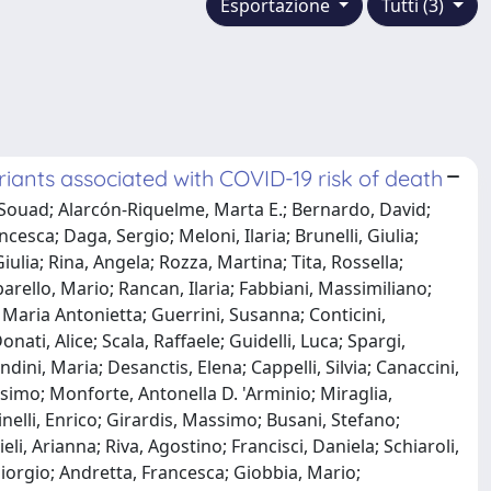
Esportazione
Tutti (3)
iants associated with COVID-19 risk of death
 Souad; Alarcón-Riquelme, Marta E.; Bernardo, David;
sca; Daga, Sergio; Meloni, Ilaria; Brunelli, Giulia;
ulia; Rina, Angela; Rozza, Martina; Tita, Rossella;
rello, Mario; Rancan, Ilaria; Fabbiani, Massimiliano;
 Maria Antonietta; Guerrini, Susanna; Conticini,
nati, Alice; Scala, Raffaele; Guidelli, Luca; Spargi,
dini, Maria; Desanctis, Elena; Cappelli, Silvia; Canaccini,
simo; Monforte, Antonella D. 'Arminio; Miraglia,
nelli, Enrico; Girardis, Massimo; Busani, Stefano;
i, Arianna; Riva, Agostino; Francisci, Daniela; Schiaroli,
Giorgio; Andretta, Francesca; Giobbia, Mario;