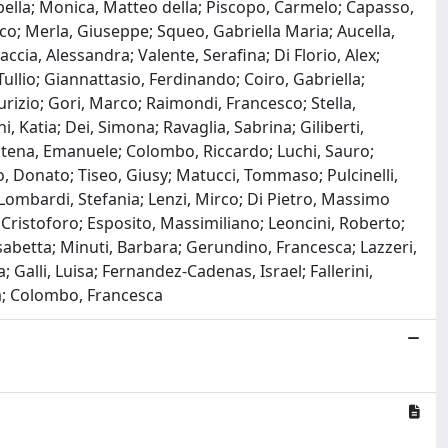
abella; Monica, Matteo della; Piscopo, Carmelo; Capasso,
co; Merla, Giuseppe; Squeo, Gabriella Maria; Aucella,
ccia, Alessandra; Valente, Serafina; Di Florio, Alex;
 Tullio; Giannattasio, Ferdinando; Coiro, Gabriella;
urizio; Gori, Marco; Raimondi, Francesco; Stella,
i, Katia; Dei, Simona; Ravaglia, Sabrina; Giliberti,
Catena, Emanuele; Colombo, Riccardo; Luchi, Sauro;
rso, Donato; Tiseo, Giusy; Matucci, Tommaso; Pulcinelli,
; Lombardi, Stefania; Lenzi, Mirco; Di Pietro, Massimo
a, Cristoforo; Esposito, Massimiliano; Leoncini, Roberto;
lisabetta; Minuti, Barbara; Gerundino, Francesca; Lazzeri,
; Galli, Luisa; Fernandez-Cadenas, Israel; Fallerini,
dra; Colombo, Francesca