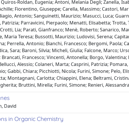
; Quiros-Roldan, Eugenia; Antoni, Melania Degli; Zanella, Is
chille; Fiorentino, Giuseppe; Carella, Massimo; Castori, Mar
 Biagio, Antonio; Sanguinetti, Maurizio; Masucci, Luca; Guarna
 Patrizia; Parravicini, Pierpaolo; Menatti, Elisabetta; Trotta,
 Crotti, Lia; Parati, Gianfranco; Menè, Roberto; Sanarico, Ma
re, Maria Teresa; Bussotti, Maurizio; Ludovisi, Serena; Capitan
ena; Perrella, Antonio; Bianchi, Francesco; Bergomi, Paola; 
ica, Sara; Baroni, Silvia; Micheli, Giulia; Falcone, Marco; U
o; Brancati, Francesco; Vincenti, Antonella; Borgo, Valentina
 Bellucci, Alessio; Colaneri, Marta; Casprini, Patrizia; Pomar
io; Gabbi, Chiara; Picchiotti, Nicola; Furini, Simone; Pelo, E
tta; Montagnani, Carlotta; Chiappini, Elena; Beltrami, Cristina
gherita; Bruttini, Mirella; Furini, Simone; Renieri, Alessan
enes
h, David
ns in Organic Chemistry