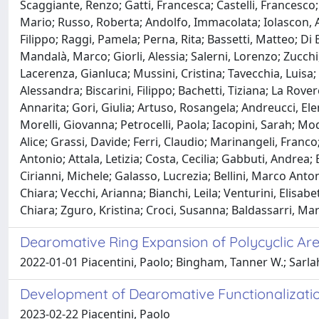
Scaggiante, Renzo; Gatti, Francesca; Castelli, Francesco
Mario; Russo, Roberta; Andolfo, Immacolata; Iolascon, A
Filippo; Raggi, Pamela; Perna, Rita; Bassetti, Matteo; Di
Mandalà, Marco; Giorli, Alessia; Salerni, Lorenzo; Zucchi,
Lacerenza, Gianluca; Mussini, Cristina; Tavecchia, Luisa;
Alessandra; Biscarini, Filippo; Bachetti, Tiziana; La Rove
Annarita; Gori, Giulia; Artuso, Rosangela; Andreucci, El
Morelli, Giovanna; Petrocelli, Paola; Iacopini, Sarah; Mod
Alice; Grassi, Davide; Ferri, Claudio; Marinangeli, Franc
Antonio; Attala, Letizia; Costa, Cecilia; Gabbuti, Andrea;
Cirianni, Michele; Galasso, Lucrezia; Bellini, Marco Anton
Chiara; Vecchi, Arianna; Bianchi, Leila; Venturini, Elisabe
Chiara; Zguro, Kristina; Croci, Susanna; Baldassarri, Mar
Dearomative Ring Expansion of Polycyclic Ar
2022-01-01 Piacentini, Paolo; Bingham, Tanner W.; Sarla
Development of Dearomative Functionalizatio
2023-02-22 Piacentini, Paolo