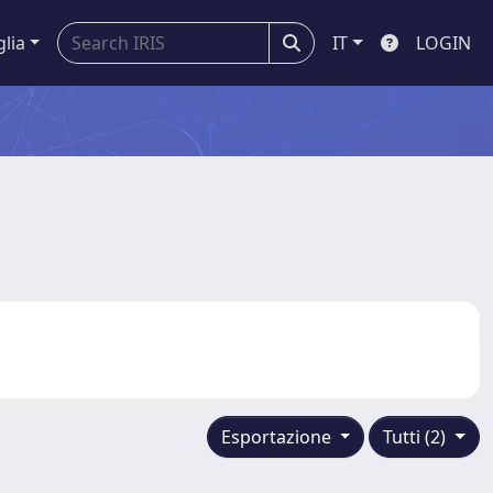
glia
IT
LOGIN
Esportazione
Tutti (2)