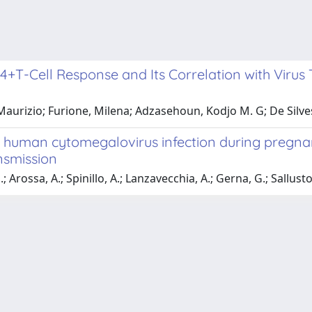
-Cell Response and Its Correlation with Virus T
Maurizio; Furione, Milena; Adzasehoun, Kodjo M. G; De Silvest
mary human cytomegalovirus infection during pre
ansmission
Arossa, A.; Spinillo, A.; Lanzavecchia, A.; Gerna, G.; Sallusto, F