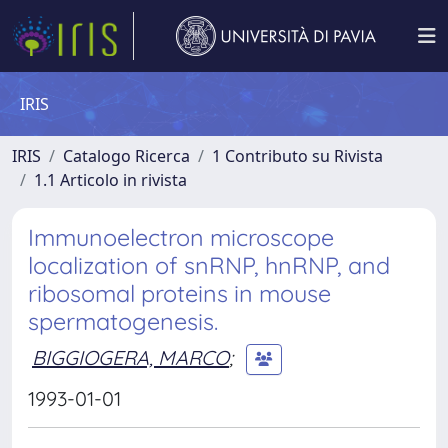
IRIS
IRIS
Catalogo Ricerca
1 Contributo su Rivista
1.1 Articolo in rivista
Immunoelectron microscope
localization of snRNP, hnRNP, and
ribosomal proteins in mouse
spermatogenesis.
BIGGIOGERA, MARCO
;
1993-01-01