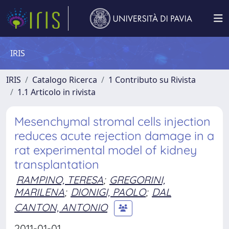
IRIS
IRIS
Catalogo Ricerca
1 Contributo su Rivista
1.1 Articolo in rivista
Mesenchymal stromal cells injection
reduces acute rejection damage in a
rat experimental model of kidney
transplantation
RAMPINO, TERESA
;
GREGORINI,
MARILENA
;
DIONIGI, PAOLO
;
DAL
CANTON, ANTONIO
2011-01-01