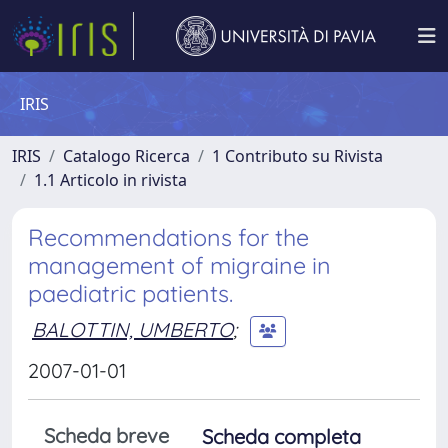
IRIS
IRIS
Catalogo Ricerca
1 Contributo su Rivista
1.1 Articolo in rivista
Recommendations for the
management of migraine in
paediatric patients.
BALOTTIN, UMBERTO
;
2007-01-01
Scheda breve
Scheda completa