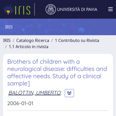
IRIS
IRIS
Catalogo Ricerca
1 Contributo su Rivista
1.1 Articolo in rivista
Brothers of children with a
neurological disease: difficulties and
affective needs. Study of a clinical
sample]
BALOTTIN, UMBERTO
;
2006-01-01