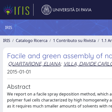
IRIS
IRIS
Catalogo Ricerca
1 Contributo su Rivista
1.1 Ar
Facile and green assembly of n
QUARTARONE, ELIANA
;
VILLA, DAVIDE CARL
2015-01-01
Abstract
We report on a facile spray deposition method, whic
polymer fuel cells characterized by high homogeneity a
as it requires much smaller amounts of solvents with r