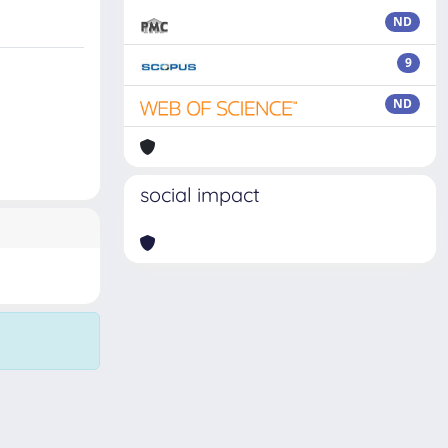
ND
9
ND
social impact