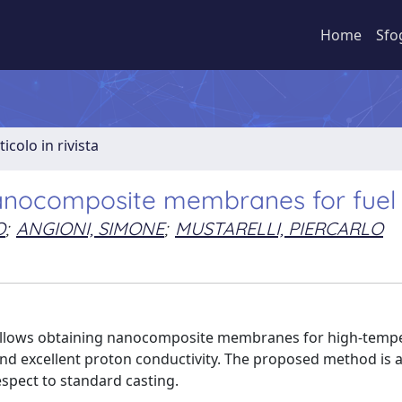
Home
Sfo
ticolo in rivista
anocomposite membranes for fuel 
O
;
ANGIONI, SIMONE
;
MUSTARELLI, PIERCARLO
h allows obtaining nanocomposite membranes for high-temp
nd excellent proton conductivity. The proposed method is a
espect to standard casting.