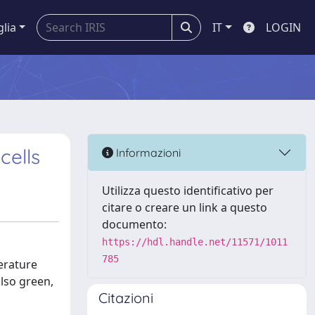
glia
IT
LOGIN
cells
Informazioni
Utilizza questo identificativo per
citare o creare un link a questo
documento:
https://hdl.handle.net/11571/1011
785
erature
lso green,
Citazioni