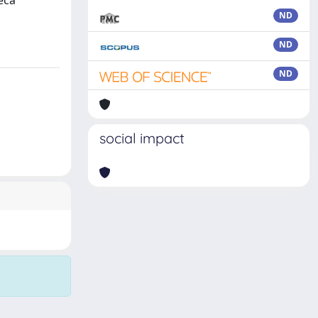
eca
ND
ND
ND
social impact