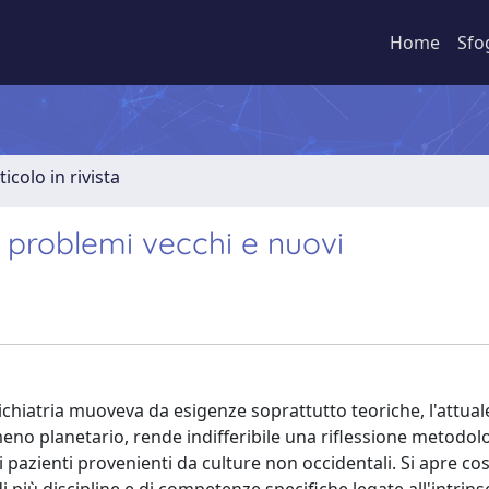
Home
Sfo
ticolo in rivista
: problemi vecchi e nuovi
psichiatria muoveva da esigenze soprattutto teoriche, l'attual
eno planetario, rende indifferibile una riflessione metodol
i pazienti provenienti da culture non occidentali. Si apre co