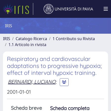
IRIS
IRIS
Catalogo Ricerca
1 Contributo su Rivista
1.1 Articolo in rivista
Respiratory and cardiovascular
adaptations to progressive hypoxia;
effect of interval hypoxic training.
BERNARDI, LUCIANO
;
2001-01-01
Scheda breve
Scheda completa