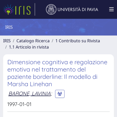
IRIS
IRIS
Catalogo Ricerca
1 Contributo su Rivista
1.1 Articolo in rivista
Dimensione cognitiva e regolazione
emotiva nel trattamento del
paziente borderline: Il modello di
Marsha Linehan
BARONE, LAVINIA
;
1997-01-01