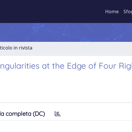
Home
Sfo
ticolo in rivista
ingularities at the Edge of Four Rig
a completa (DC)