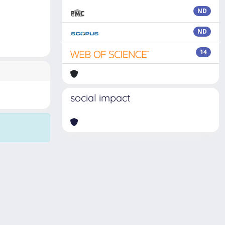
ND
ND
14
social impact