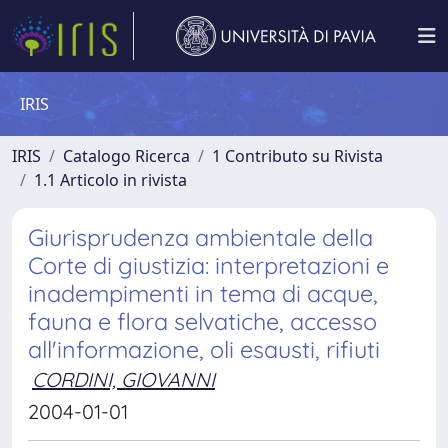
IRIS
IRIS
Catalogo Ricerca
1 Contributo su Rivista
1.1 Articolo in rivista
Giurisprudenza ambientale della
Corte di giustizia: interpretazioni e
inadempimenti in tema di acque,
fauna e flora selvatiche, accesso
all'informazione, oli esausti, rifiuti
CORDINI, GIOVANNI
2004-01-01