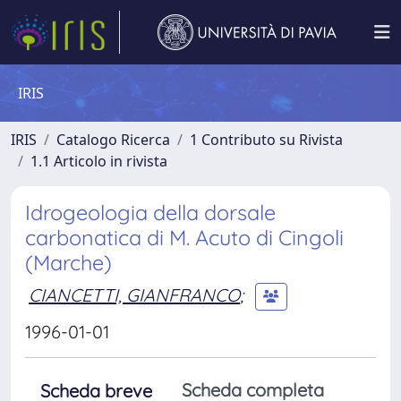
IRIS
IRIS
Catalogo Ricerca
1 Contributo su Rivista
1.1 Articolo in rivista
Idrogeologia della dorsale
carbonatica di M. Acuto di Cingoli
(Marche)
CIANCETTI, GIANFRANCO
;
1996-01-01
Scheda completa
Scheda breve