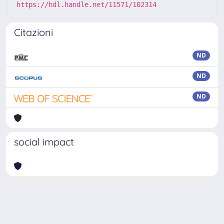
https://hdl.handle.net/11571/102314
Citazioni
ND
ND
ND
social impact
Powered by
IRIS
-
about IRIS
-