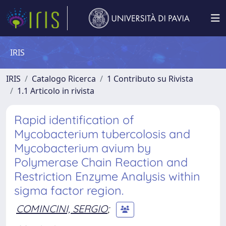
IRIS
IRIS
Catalogo Ricerca
1 Contributo su Rivista
1.1 Articolo in rivista
Rapid identification of
Mycobacterium tubercolosis and
Mycobacterium avium by
Polymerase Chain Reaction and
Restriction Enzyme Analysis within
sigma factor region.
COMINCINI, SERGIO
;