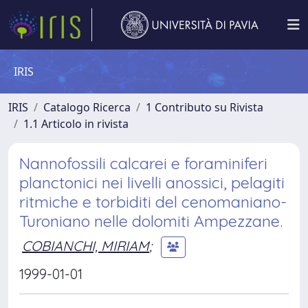
IRIS
IRIS
Catalogo Ricerca
1 Contributo su Rivista
1.1 Articolo in rivista
Nannofossili calcarei e foraminiferi
planctonici nei livelli anossici, pelagiti
ritmiche e torbiditi del cenomaniano-
Turoniano nelle dolomiti Ampezzane.
COBIANCHI, MIRIAM
;
1999-01-01