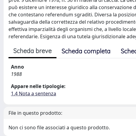
prov. 9 dicembre 1978, n. 56 in materia di caccia. La d
può esistere un interesse giuridico alla conservazione de
che contestano referendum sgraditi. Diversa la posizio
salvaguardia della correttezza del relativo procedimento 
effettiva imparzialità degli organismi che, a livello local
referendarie. Esigenza di una tutela giurisdizionale ade
Scheda breve
Scheda completa
Sche
Anno
1988
Appare nelle tipologie:
1.4 Nota a sentenza
File in questo prodotto:
Non ci sono file associati a questo prodotto.