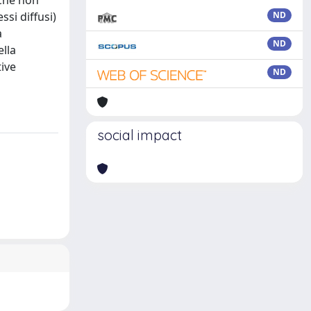
 che non
ssi diffusi)
ND
a
ND
ella
tive
ND
social impact