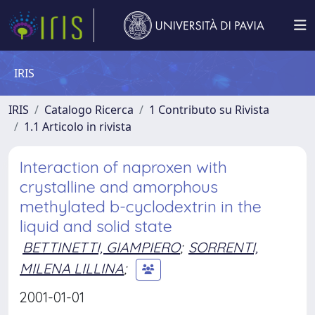
IRIS
IRIS
Catalogo Ricerca
1 Contributo su Rivista
1.1 Articolo in rivista
Interaction of naproxen with
crystalline and amorphous
methylated b-cyclodextrin in the
liquid and solid state
BETTINETTI, GIAMPIERO
;
SORRENTI,
MILENA LILLINA
;
2001-01-01