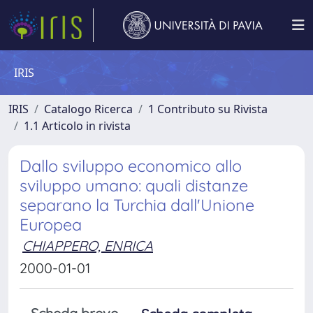
IRIS
IRIS
Catalogo Ricerca
1 Contributo su Rivista
1.1 Articolo in rivista
Dallo sviluppo economico allo
sviluppo umano: quali distanze
separano la Turchia dall'Unione
Europea
CHIAPPERO, ENRICA
2000-01-01