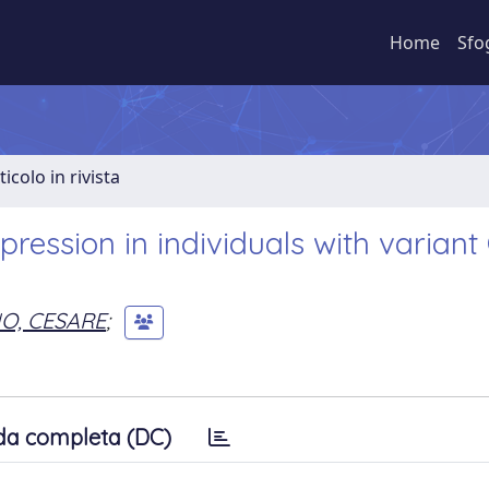
Home
Sfo
ticolo in rivista
pression in individuals with varian
O, CESARE
;
da completa (DC)