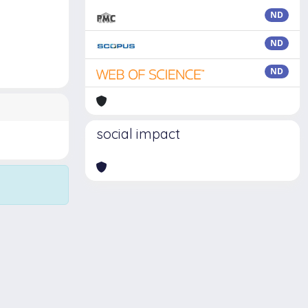
ND
ND
ND
social impact