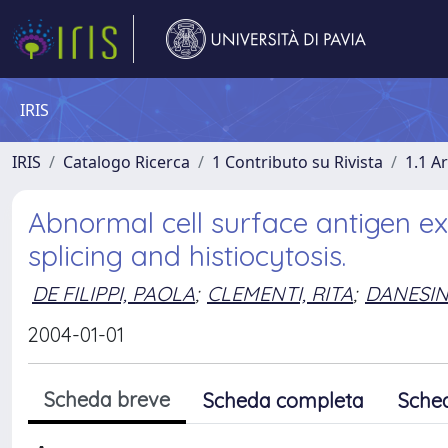
IRIS
IRIS
Catalogo Ricerca
1 Contributo su Rivista
1.1 Ar
Abnormal cell surface antigen ex
splicing and histiocytosis.
DE FILIPPI, PAOLA
;
CLEMENTI, RITA
;
DANESIN
2004-01-01
Scheda breve
Scheda completa
Sche