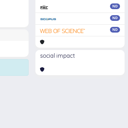
ND
ND
ND
social impact