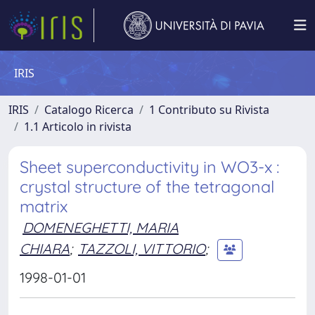
IRIS
IRIS
Catalogo Ricerca
1 Contributo su Rivista
1.1 Articolo in rivista
Sheet superconductivity in WO3-x :
crystal structure of the tetragonal
matrix
DOMENEGHETTI, MARIA
CHIARA
;
TAZZOLI, VITTORIO
;
1998-01-01