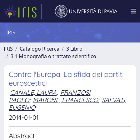
IRIS
IRIS
Catalogo Ricerca
3 Libro
3.1 Monografia o trattato scientifico
Contro l'Europa. La sfida dei partiti
euroscettici
CANALE, LAURA
;
FRANZOSI,
PAOLO
;
MARONE, FRANCESCO
;
SALVATI,
EUGENIO
2014-01-01
Abstract