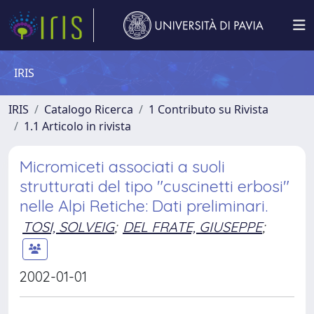
IRIS
IRIS
Catalogo Ricerca
1 Contributo su Rivista
1.1 Articolo in rivista
Micromiceti associati a suoli
strutturati del tipo "cuscinetti erbosi"
nelle Alpi Retiche: Dati preliminari.
TOSI, SOLVEIG
;
DEL FRATE, GIUSEPPE
;
2002-01-01