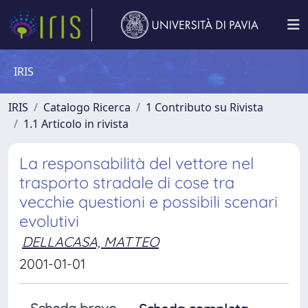
IRIS
IRIS
Catalogo Ricerca
1 Contributo su Rivista
1.1 Articolo in rivista
La responsabilità del vettore nel
trasporto stradale di cose tra
vecchie questioni e possibili scenari
evolutivi
DELLACASA, MATTEO
2001-01-01