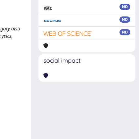
ND
ND
egory also
ND
hysics,
social impact