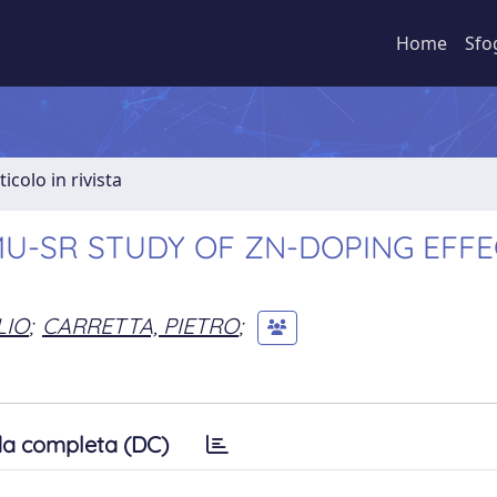
Home
Sfo
ticolo in rivista
MU-SR STUDY OF ZN-DOPING EFFE
LIO
;
CARRETTA, PIETRO
;
a completa (DC)