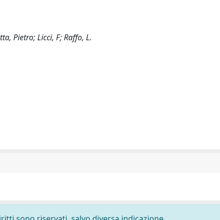
, Pietro; Licci, F; Raffo, L.
ritti sono riservati, salvo diversa indicazione.