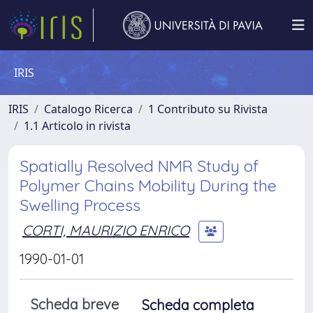
IRIS
IRIS
Catalogo Ricerca
1 Contributo su Rivista
1.1 Articolo in rivista
Spatially Resolved NMR Study of
Polymer Chains Mobility During the
Swelling Process
CORTI, MAURIZIO ENRICO
1990-01-01
Scheda breve
Scheda completa