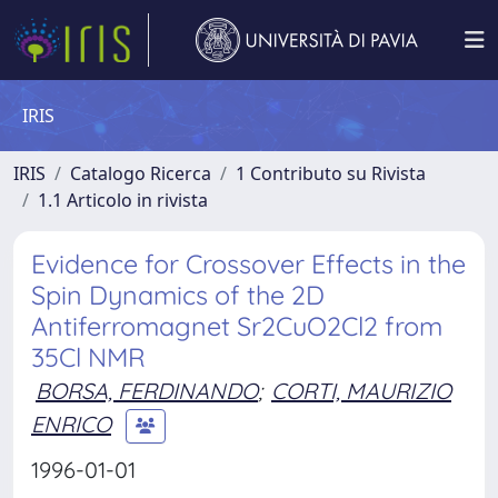
IRIS
IRIS
Catalogo Ricerca
1 Contributo su Rivista
1.1 Articolo in rivista
Evidence for Crossover Effects in the
Spin Dynamics of the 2D
Antiferromagnet Sr2CuO2Cl2 from
35Cl NMR
BORSA, FERDINANDO
;
CORTI, MAURIZIO
ENRICO
1996-01-01