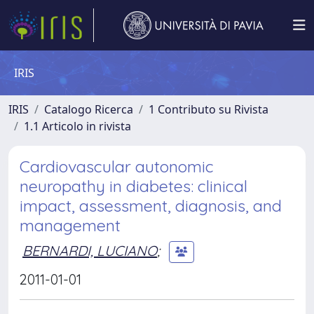
IRIS
IRIS
Catalogo Ricerca
1 Contributo su Rivista
1.1 Articolo in rivista
Cardiovascular autonomic
neuropathy in diabetes: clinical
impact, assessment, diagnosis, and
management
BERNARDI, LUCIANO
;
2011-01-01