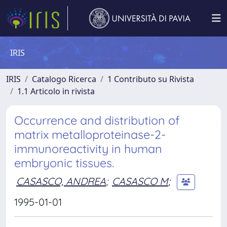
IRIS
IRIS
Catalogo Ricerca
1 Contributo su Rivista
1.1 Articolo in rivista
Occurrence and distribution of
matrix metalloproteinase-2-
immunoreactivity in human
embryonic tissues.
CASASCO, ANDREA
;
CASASCO M
;
1995-01-01