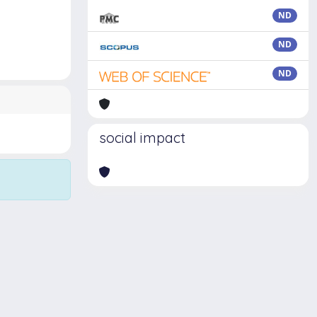
ND
ND
ND
social impact