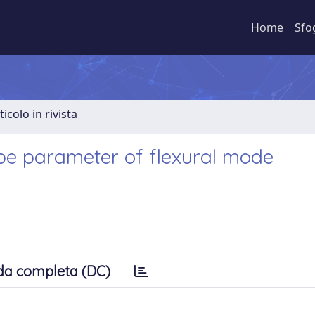
Home
Sfo
ticolo in rivista
pe parameter of flexural mode
da completa (DC)