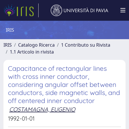
IRIS
IRIS
Catalogo Ricerca
1 Contributo su Rivista
1.1 Articolo in rivista
Capacitance of rectangular lines
with cross inner conductor,
considering angular offset between
conductors, side magnetic walls, and
off centered inner conductor
COSTAMAGNA, EUGENIO
1992-01-01