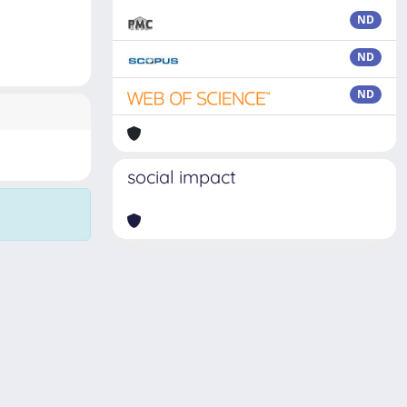
ND
ND
ND
social impact